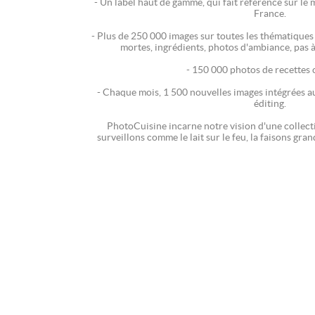
- Un label haut de gamme, qui fait référence sur le 
France.
- Plus de 250 000 images sur toutes les thématiques 
mortes, ingrédients, photos d'ambiance, pas à
- 150 000 photos de recettes 
- Chaque mois, 1 500 nouvelles images intégrées a
éditing.
PhotoCuisine incarne notre vision d'une collecti
surveillons comme le lait sur le feu, la faisons gra